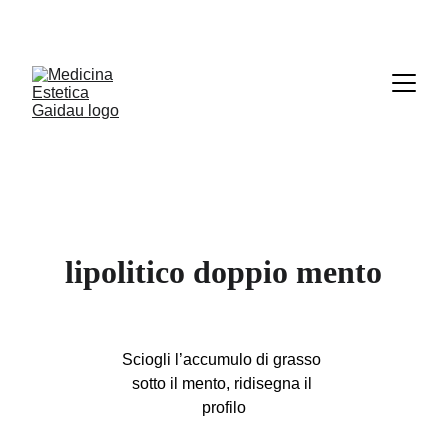
Le prenotazioni online sono sospese. Per 
appuntamenti e disdette scrivici su Whatsapp
.
lipolitico doppio mento
Sciogli l’accumulo di grasso 
sotto il mento, ridisegna il 
profilo