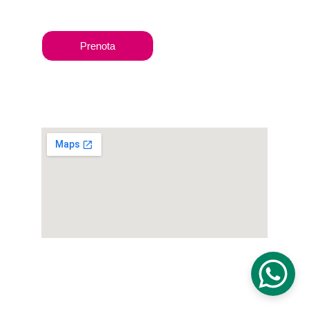
Solo su appuntamento
Prenota
Indirizzo
Via Benacense 9, 38068 Rovereto (TN)
© 2025 dott.ssa Nina Gaidau | P.IVA 
02361640226
 |
PRIVACY POLIC
Y
 | 
COOKIE POLICY
. Website © Janet 
Dappiano