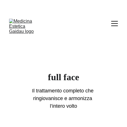
Le prenotazioni online sono sospese. Per 
appuntamenti e disdette scrivici su Whatsapp
.
full face
Il trattamento completo che 
ringiovanisce e armonizza 
l’intero volto