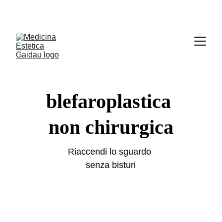
Le prenotazioni online sono sospese. Per 
appuntamenti e disdette scrivici su Whatsapp
.
blefaroplastica 
non chirurgica
Riaccendi lo sguardo 
senza bisturi