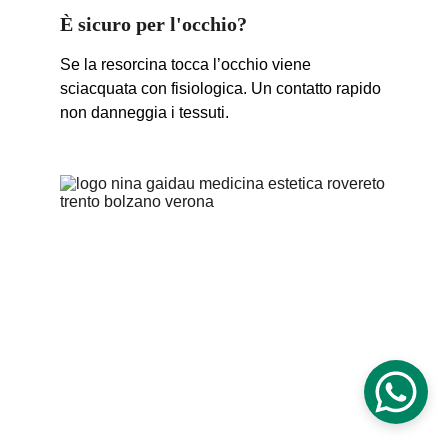
È sicuro per l'occhio?
Se la resorcina tocca l’occhio viene 
sciacquata con fisiologica. Un contatto rapido 
non danneggia i tessuti.
Dott.ssa Nina Gaidau | Medico Estetico 
Ordine dei Medici 
nr 04276
SOCIO QUALIFICATO di 
AGORÀ - Società Italiana di 
Medicina ad Indirizzo Estetico